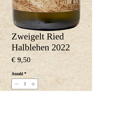
Zweigelt Ried
Halblehen 2022
Preis
€ 9,50
Anzahl
*
In den Warenkorb
Intensives Bukett nach 
Beerenfrucht und 