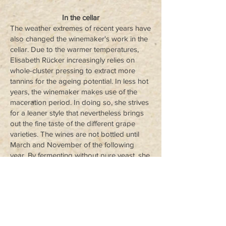
In the cellar
The weather extremes of recent years have
also changed the winemaker's work in the
cellar. Due to the warmer temperatures,
Elisabeth Rücker increasingly relies on
whole-cluster pressing to extract more
tannins for the ageing potential. In less hot
years, the winemaker makes use of the
maceration period. In doing so, she strives
for a leaner style that nevertheless brings
out the fine taste of the different grape
varieties. The wines are not bottled until
March and November of the following
year. By fermenting without pure yeast, she
preserves the natural fruit of the grapes,
which can develop optimally thanks to the
day and night temperatures in the
microclimate.
“Typically Austrian top quality that
carries my signature: my wines are