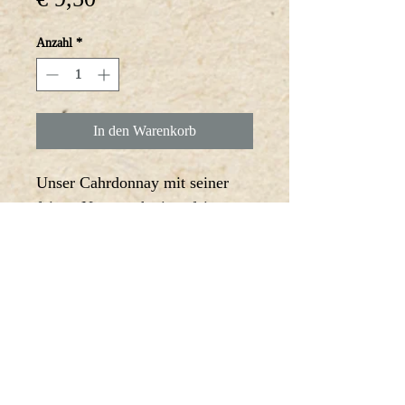
Anzahl
*
In den Warenkorb
Unser Cahrdonnay mit seiner 
feinen Nase nach einer feinen 
duftigen Nase und am Gaumen 
zart schmelzend durch die lange 
Hefelagerung verführt jede 
Speise
Speisenbegleiter: asiatische 
Küche 
Riede:  Ried Halblehen und 
Sandgrube