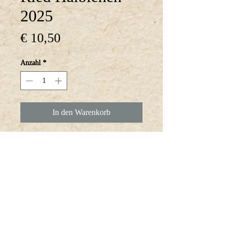
2025
Preis
€ 10,50
Anzahl
*
In den Warenkorb
Der Spezielle Lagen Veltliner 
duftet nach zartem Pfeffer,     
exotische Anklänge von der 
Reife des Weines, würzig mit 
frischer Natur.     
Speisenbegleiter: dunklem 
Fleisch mit leichter Beilage